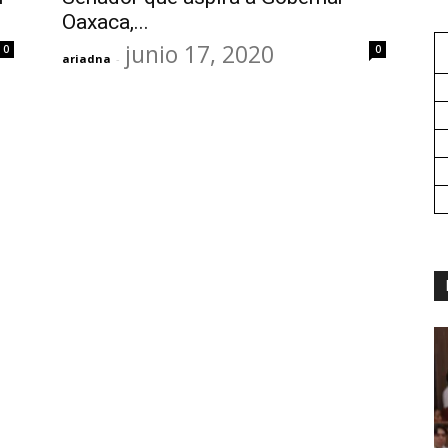
Oaxaca,...
junio 17, 2020
0
0
ariadna
-