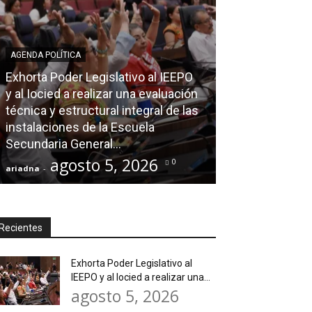
AGENDA POLÍTICA
Exhorta Poder Legislativo al IEEPO
AGENDA POLÍTICA
y al Iocied a realizar una evaluación
técnica y estructural integral de las
Ray Chagoya re
instalaciones de la Escuela
Loma Rancho y
Secundaria General...
atender neces
agosto 5, 2026
agos
0
ariadna
-
ariadna
-
Recientes
Exhorta Poder Legislativo al
IEEPO y al Iocied a realizar una...
agosto 5, 2026