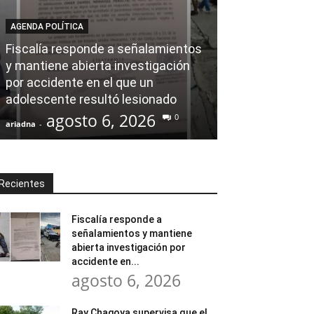
AGENDA POLÍTICA
AL CIERRE
Fiscalía responde a señalamientos
y mantiene abierta investigación
Ray Chagoya s
por accidente en el que un
Banco de Mate
adolescente resultó lesionado
en obras comu
agosto 6, 2026
agost
0
ariadna
-
ariadna
-
Recientes
Fiscalía responde a
señalamientos y mantiene
abierta investigación por
accidente en...
agosto 6, 2026
Ray Chagoya supervisa que el