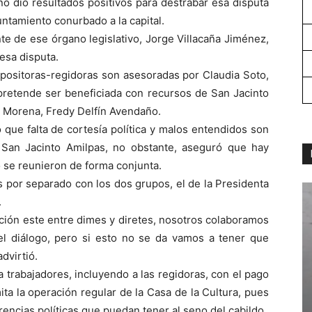
no dio resultados positivos para destrabar esa disputa
ntamiento conurbado a la capital.
te de ese órgano legislativo, Jorge Villacaña Jiménez,
esa disputa.
opositoras-regidoras son asesoradas por Claudia Soto,
pretende ser beneficiada con recursos de San Jacinto
de Morena, Fredy Delfín Avendaño.
 que falta de cortesía política y malos entendidos son
 San Jacinto Amilpas, no obstante, aseguró que hay
 se reunieron de forma conjunta.
 por separado con los dos grupos, el de la Presidenta
.
ión este entre dimes y diretes, nosotros colaboramos
el diálogo, pero si esto no se da vamos a tener que
dvirtió.
a trabajadores, incluyendo a las regidoras, con el pago
ita la operación regular de la Casa de la Cultura, pues
encias políticas que puedan tener al seno del cabildo.