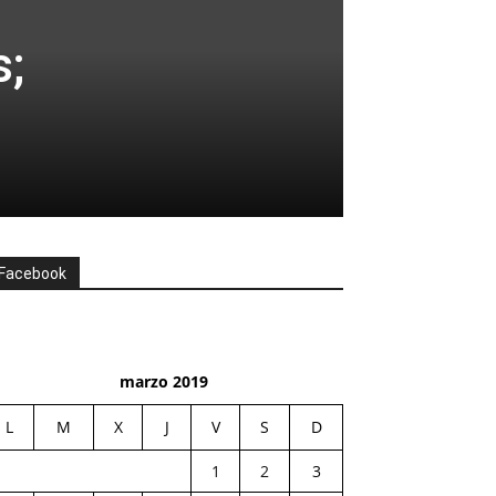
s;
Facebook
marzo 2019
L
M
X
J
V
S
D
1
2
3