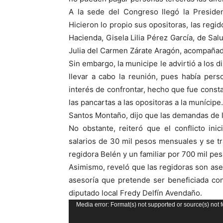
A la sede del Congreso llegó la Preside
Hicieron lo propio sus opositoras, las reg
Hacienda, Gisela Lilia Pérez García, de Sal
Julia del Carmen Zárate Aragón, acompañad
Sin embargo, la municipe le advirtió a los 
llevar a cabo la reunión, pues había pers
interés de confrontar, hecho que fue cons
las pancartas a las opositoras a la munícipe.
Santos Montaño, dijo que las demandas de l
No obstante, reiteró que el conflicto in
salarios de 30 mil pesos mensuales y se tr
regidora Belén y un familiar por 700 mil pes
Asimismo, reveló que las regidoras son as
asesoría que pretende ser beneficiada con
diputado local Fredy Delfín Avendaño.
Reproductor
Media error: Format(s) not supported or source(s) not 
de