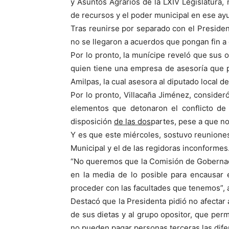
y Asuntos Agrarios de la LXIV Legislatura, 
de recursos y el poder municipal en ese ayu
Tras reunirse por separado con el Presiden
no se llegaron a acuerdos que pongan fin a 
Por lo pronto, la munícipe reveló que sus 
quien tiene una empresa de asesoría que 
Amilpas, la cual asesora al diputado local 
Por lo pronto, Villacaña Jiménez, consideró
elementos que detonaron el conflicto de
disposición
de las dos
partes, pese a que no
Y es que este miércoles, sostuvo reuniones
Municipal y el de las regidoras inconformes
“No queremos que la Comisión de Gobernac
en la media de lo posible para encausar 
proceder con las facultades que tenemos”, a
Destacó que la Presidenta pidió no afectar 
de sus dietas y al grupo opositor, que perm
no pueden pagar personas terceras las difer