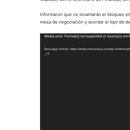
Informaron que no levantarán el bloqueo en 
mesa de negociación y acordar el tipo de d
Reproductor
Media error: Format(s) not supported or source(s) not 
de
Descargar archivo: https://redaccionoaxaca.com/wp-content/
vídeo
_=1