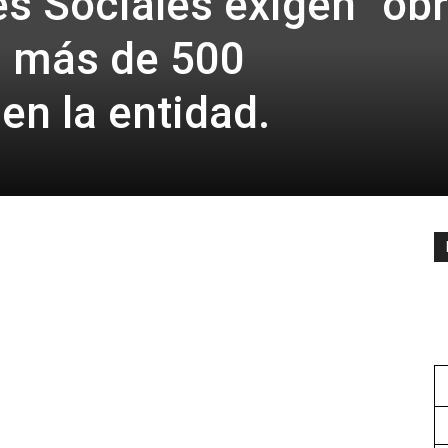
s Sociales exigen “ob
a más de 500
n la entidad.