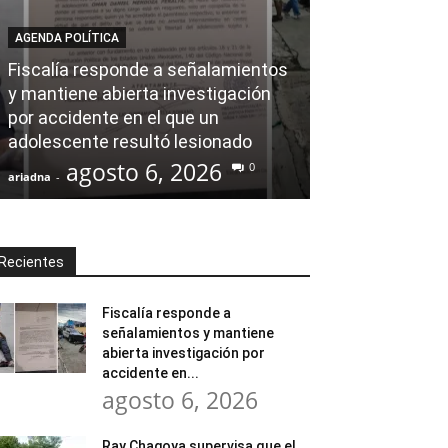
AGENDA POLÍTICA
AL CIERRE
Fiscalía responde a señalamientos
y mantiene abierta investigación
Ray Chagoya s
por accidente en el que un
Banco de Mate
adolescente resultó lesionado
en obras comu
agosto 6, 2026
agost
0
ariadna
-
ariadna
-
Recientes
Fiscalía responde a
señalamientos y mantiene
abierta investigación por
accidente en...
agosto 6, 2026
Ray Chagoya supervisa que el