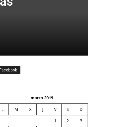
ras
Facebook
marzo 2019
L
M
X
J
V
S
D
1
2
3