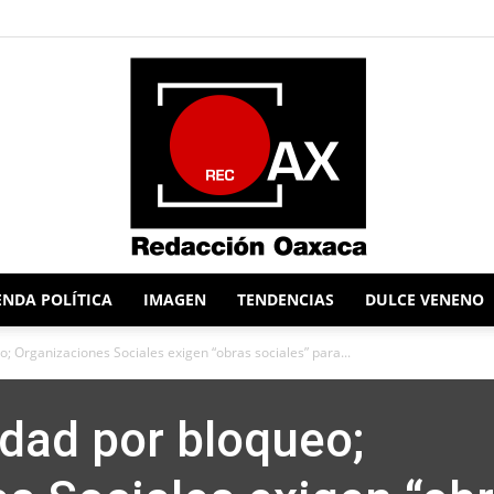
NDA POLÍTICA
IMAGEN
TENDENCIAS
DULCE VENENO
Redacción
o; Organizaciones Sociales exigen “obras sociales” para...
udad por bloqueo;
Oaxaca