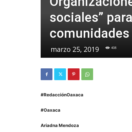
Organizacione
sociales” par
comunidades e
marzo 25, 2019
408
#RedacciónOaxaca
#Oaxaca
Ariadna Mendoza