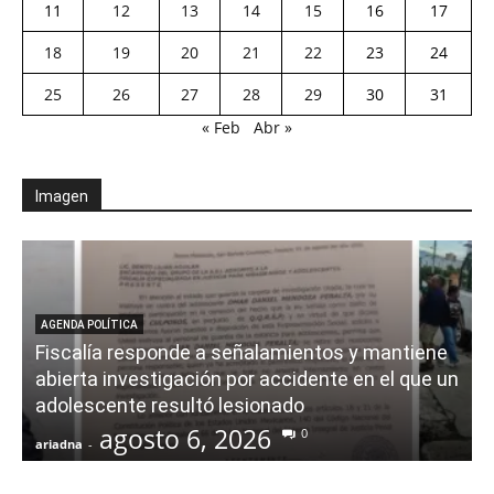
11
12
13
14
15
16
17
18
19
20
21
22
23
24
25
26
27
28
29
30
31
« Feb
Abr »
Imagen
AGENDA POLÍTICA
Fiscalía responde a señalamientos y mantiene
abierta investigación por accidente en el que un
adolescente resultó lesionado
agosto 6, 2026
0
ariadna
-
a