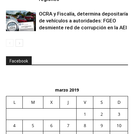
OCRA y Fiscalía, determina depositaría
de vehículos a autoridades: FGEO
desmiente red de corrupción en la AEI
Facebook
marzo 2019
L
M
X
J
V
S
D
1
2
3
4
5
6
7
8
9
10