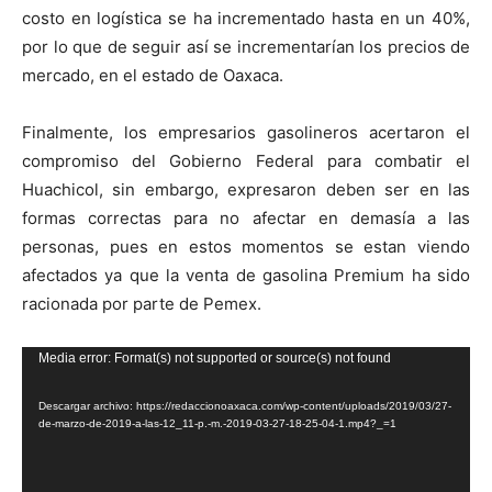
costo en logística se ha incrementado hasta en un 40%,
por lo que de seguir así se incrementarían los precios de
mercado, en el estado de Oaxaca.
Finalmente, los empresarios gasolineros acertaron el
compromiso del Gobierno Federal para combatir el
Huachicol, sin embargo, expresaron deben ser en las
formas correctas para no afectar en demasía a las
personas, pues en estos momentos se estan viendo
afectados ya que la venta de gasolina Premium ha sido
racionada por parte de Pemex.
Reproductor
Media error: Format(s) not supported or source(s) not found
de
Descargar archivo: https://redaccionoaxaca.com/wp-content/uploads/2019/03/27-
vídeo
de-marzo-de-2019-a-las-12_11-p.-m.-2019-03-27-18-25-04-1.mp4?_=1