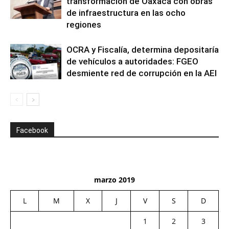
transformación de Oaxaca con obras
de infraestructura en las ocho
regiones
OCRA y Fiscalía, determina depositaría
de vehículos a autoridades: FGEO
desmiente red de corrupción en la AEI
Facebook
marzo 2019
L
M
X
J
V
S
D
1
2
3