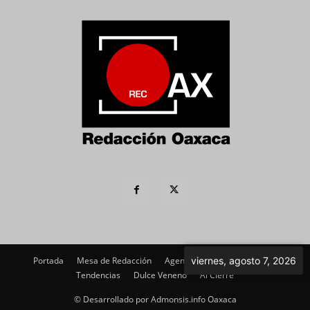
Portada
Mesa de Redacción
Agenda Política
Imagen
viernes, agosto 7, 2026
Tendencias
Dulce Veneno
Al Cierre
© Desarrollado por Admonsis.info Oaxaca