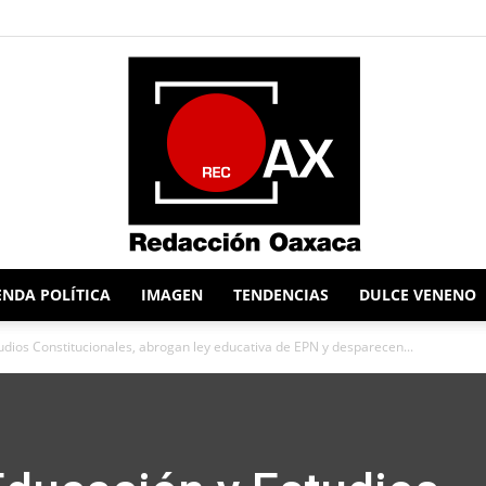
NDA POLÍTICA
IMAGEN
TENDENCIAS
DULCE VENENO
Redacción
dios Constitucionales, abrogan ley educativa de EPN y desparecen...
Oaxaca