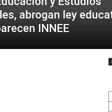
ducación y Estudios
les, abrogan ley educa
parecen INNEE