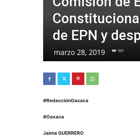
Comisión de E
Constituciona
de EPN y des
marzo 28, 2019
363
#RedacciónOaxaca
#Oaxaca
Jaime GUERRERO