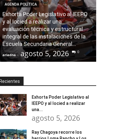
AGENDA POLÍTICA
Exhorta Poder Legislativo al IEEPO
AGENDA POLÍTICA
y al Iocied a realizar una
evaluación técnica y estructural
Ray Chagoya re
integral de las instalaciones de la
Loma Rancho y
Escuela Secundaria General...
atender neces
agosto 5, 2026
agost
0
ariadna
-
ariadna
-
Recientes
Exhorta Poder Legislativo al
IEEPO y al Iocied a realizar
una...
agosto 5, 2026
Ray Chagoya recorre los
barrios Loma Rancho y Los