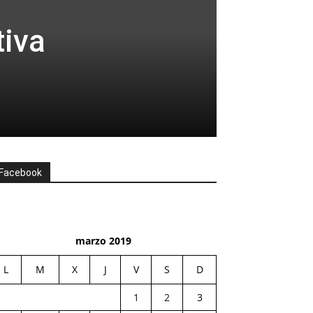
tiva
Facebook
marzo 2019
L
M
X
J
V
S
D
1
2
3