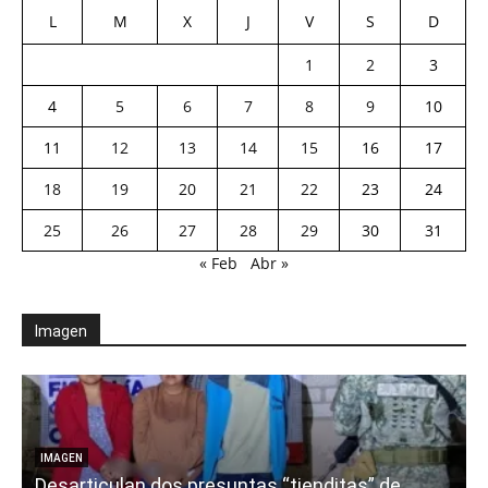
L
M
X
J
V
S
D
1
2
3
4
5
6
7
8
9
10
11
12
13
14
15
16
17
18
19
20
21
22
23
24
25
26
27
28
29
30
31
« Feb
Abr »
Imagen
E
IMAGEN
Desarticulan dos presuntas “tienditas” de
r