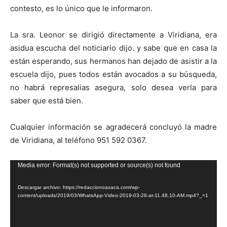
contesto, es lo único que le informaron.
La sra. Leonor se dirigió directamente a Viridiana, era
asidua escucha del noticiario dijo. y sabe que en casa la
están esperando, sus hermanos han dejado de asistir a la
escuela dijo, pues todos están avocados a su búsqueda,
no habrá represalias asegura, solo desea verla para
saber que está bien.
Cualquier información se agradecerá concluyó la madre
de Viridiana, al teléfono 951 592 0367.
Reproductor
Media error: Format(s) not supported or source(s) not found
de
Descargar archivo: https://redaccionoaxaca.com/wp-
vídeo
content/uploads/2019/03/WhatsApp-Video-2019-03-28-at-11.48.10-AM.mp4?_=1