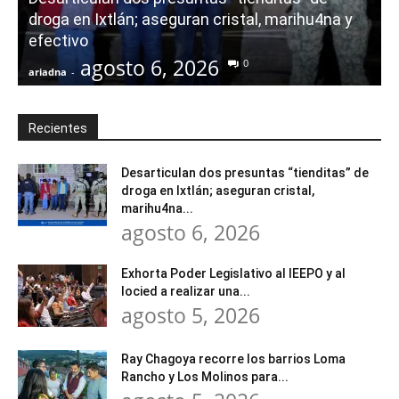
droga en Ixtlán; aseguran cristal, marihu4na y
i
efectivo
agosto 6, 2026
0
ariadna
-
a
Recientes
Desarticulan dos presuntas “tienditas” de
droga en Ixtlán; aseguran cristal,
marihu4na...
agosto 6, 2026
Exhorta Poder Legislativo al IEEPO y al
Iocied a realizar una...
agosto 5, 2026
Ray Chagoya recorre los barrios Loma
Rancho y Los Molinos para...