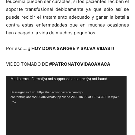
leucemia pueden ser curables, si los pacientes reciben el
soporte transfusional debidamente ya que sólo así se
puede recibir el tratamiento adecuado y ganar la batalla
contra estas enfermedades que en muchas ocasiones
han apagado la vida de muchos pequeños.
Por eso….
¡¡ HOY DONA SANGRE Y SALVA VIDAS !!
VIDEO TOMADO DE
#PATRONATOVIDAOAXACA
Reproductor
Media error: Format(s) not supported or source(s) not found
de
Descargar archivo: https://redaccionoaxaca.com/wp-
vídeo
content/uploads/2020/06/WhatsApp-Video-2020-06-09-at-12.24.32-PM.mp4?
_=1