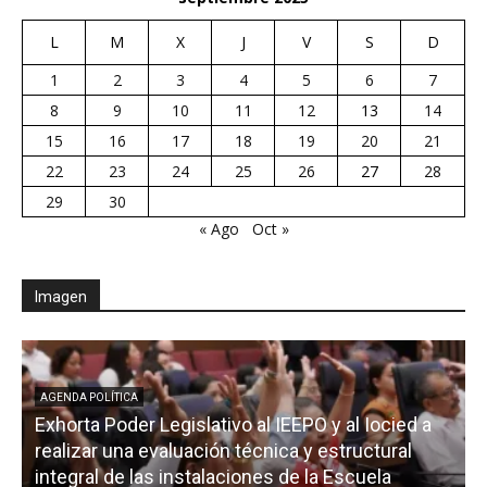
L
M
X
J
V
S
D
1
2
3
4
5
6
7
8
9
10
11
12
13
14
15
16
17
18
19
20
21
22
23
24
25
26
27
28
29
30
« Ago
Oct »
Imagen
AGENDA POLÍTICA
Exhorta Poder Legislativo al IEEPO y al Iocied a
realizar una evaluación técnica y estructural
integral de las instalaciones de la Escuela