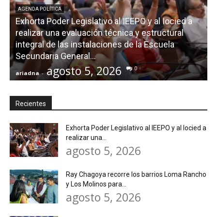
AGENDA POLÍTICA
Exhorta Poder Legislativo al IEEPO y al Iocied a
realizar una evaluación técnica y estructural
integral de las instalaciones de la Escuela
Secundaria General...
agosto 5, 2026
0
ariadna
-
a
Recientes
Exhorta Poder Legislativo al IEEPO y al Iocied a
realizar una...
agosto 5, 2026
Ray Chagoya recorre los barrios Loma Rancho
y Los Molinos para...
agosto 5, 2026