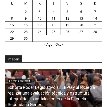
L
M
X
J
V
S
D
1
2
3
4
5
6
7
8
9
10
11
12
13
14
15
16
17
18
19
20
21
22
23
24
25
26
27
28
29
30
« Ago
Oct »
Imagen
AGENDA POLÍTICA
Exhorta Poder Legislativo al IEEPO y al Iocied a
realizar una evaluación técnica y estructural
integral de las instalaciones de la Escuela
Secundaria General...