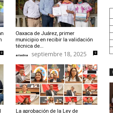
an
Oaxaca de Juárez, primer
n
municipio en recibir la validación
técnica de...
septiembre 18, 2025
0
0
ariadna
-
l
La aprobación de la Ley de