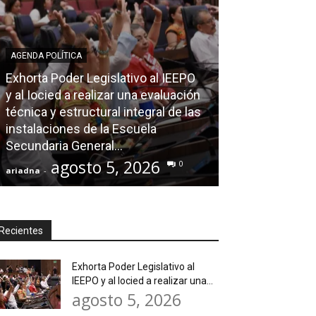
AGENDA POLÍTICA
Exhorta Poder Legislativo al IEEPO
AGENDA POLÍTICA
y al Iocied a realizar una evaluación
técnica y estructural integral de las
Ray Chagoya re
instalaciones de la Escuela
Loma Rancho y
Secundaria General...
atender neces
agosto 5, 2026
agos
0
ariadna
-
ariadna
-
Recientes
Exhorta Poder Legislativo al
IEEPO y al Iocied a realizar una...
agosto 5, 2026