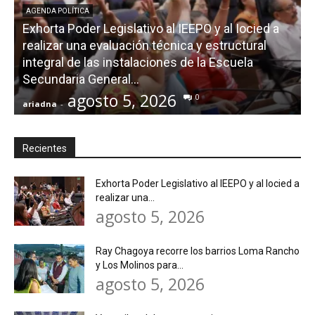
AGENDA POLÍTICA
Exhorta Poder Legislativo al IEEPO y al Iocied a
realizar una evaluación técnica y estructural
integral de las instalaciones de la Escuela
Secundaria General...
agosto 5, 2026
0
ariadna
-
a
Recientes
Exhorta Poder Legislativo al IEEPO y al Iocied a
realizar una...
agosto 5, 2026
Ray Chagoya recorre los barrios Loma Rancho
y Los Molinos para...
agosto 5, 2026