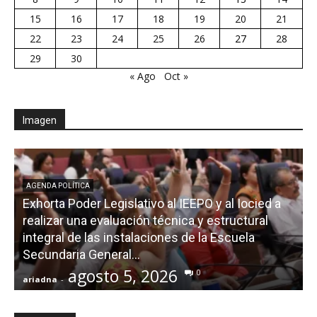
15
16
17
18
19
20
21
22
23
24
25
26
27
28
29
30
« Ago
Oct »
Imagen
AGENDA POLÍTICA
Exhorta Poder Legislativo al IEEPO y al Iocied a
realizar una evaluación técnica y estructural
integral de las instalaciones de la Escuela
Secundaria General...
agosto 5, 2026
0
ariadna
-
a