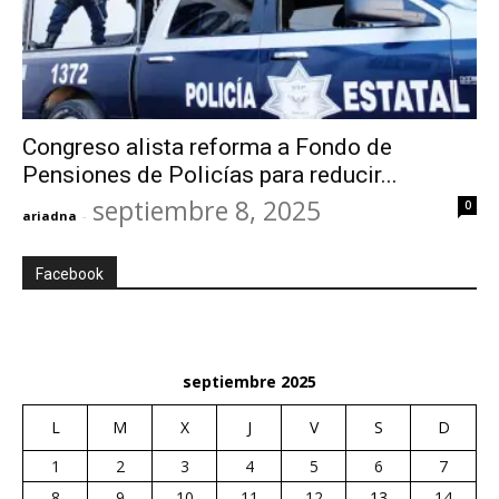
Congreso alista reforma a Fondo de
Pensiones de Policías para reducir...
septiembre 8, 2025
0
ariadna
-
Facebook
septiembre 2025
L
M
X
J
V
S
D
1
2
3
4
5
6
7
8
9
10
11
12
13
14