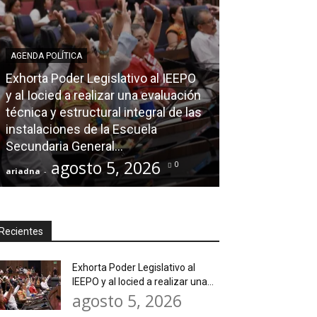
AGENDA POLÍTICA
Exhorta Poder Legislativo al IEEPO
AGENDA POLÍTICA
y al Iocied a realizar una evaluación
técnica y estructural integral de las
Ray Chagoya re
instalaciones de la Escuela
Loma Rancho y
Secundaria General...
atender neces
agosto 5, 2026
agos
0
ariadna
-
ariadna
-
Recientes
Exhorta Poder Legislativo al
IEEPO y al Iocied a realizar una...
agosto 5, 2026