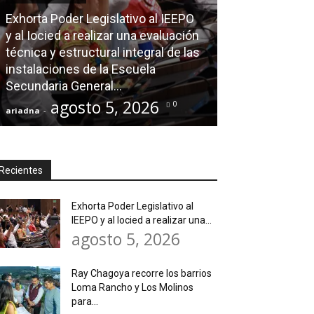
Exhorta Poder Legislativo al IEEPO
AGENDA POLÍTICA
y al Iocied a realizar una evaluación
técnica y estructural integral de las
Ray Chagoya re
instalaciones de la Escuela
Loma Rancho y
Secundaria General...
atender neces
agosto 5, 2026
agos
0
ariadna
-
ariadna
-
Recientes
Exhorta Poder Legislativo al
IEEPO y al Iocied a realizar una...
agosto 5, 2026
Ray Chagoya recorre los barrios
Loma Rancho y Los Molinos
para...