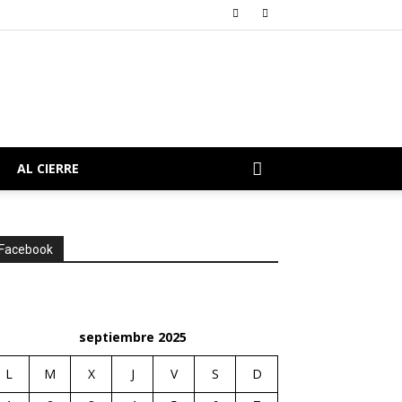
AL CIERRE
Facebook
septiembre 2025
L
M
X
J
V
S
D