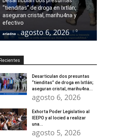
Desarticulan dos presuntas
y al Iocied a r
“tienditas” de droga en Ixtlán;
evaluación téc
aseguran cristal, marihu4na y
integral de las
efectivo
Escuela Secund
agosto 6, 2026
agost
0
ariadna
-
ariadna
-
Recientes
Desarticulan dos presuntas
“tienditas” de droga en Ixtlán;
aseguran cristal, marihu4na...
agosto 6, 2026
Exhorta Poder Legislativo al
IEEPO y al Iocied a realizar
una...
agosto 5, 2026