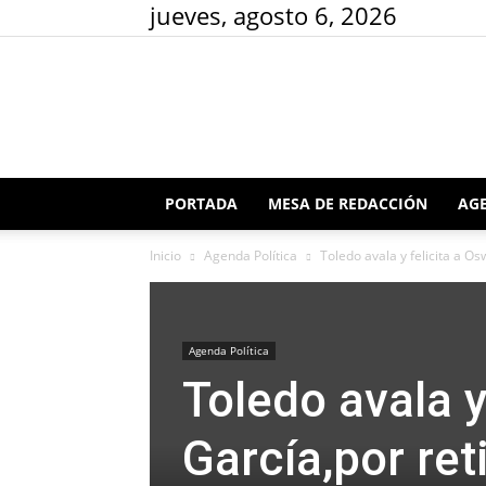
jueves, agosto 6, 2026
PORTADA
MESA DE REDACCIÓN
AGE
Inicio
Agenda Política
Toledo avala y felicita a Os
Agenda Política
Toledo avala y
García,por ret