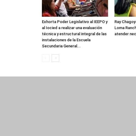
Exhorta Poder Legislativo al IEEPO y
Ray Chagoya
al Iocied a realizar una evaluación
Loma Ranch
técnica y estructural integral de las
atender nec
instalaciones de la Escuela
Secundaria General...