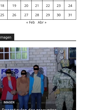
18
19
20
21
22
23
24
25
26
27
28
29
30
31
« Feb
Abr »
Imagen
AGENDA POLÍTICA
IMAGEN
Exhorta Poder 