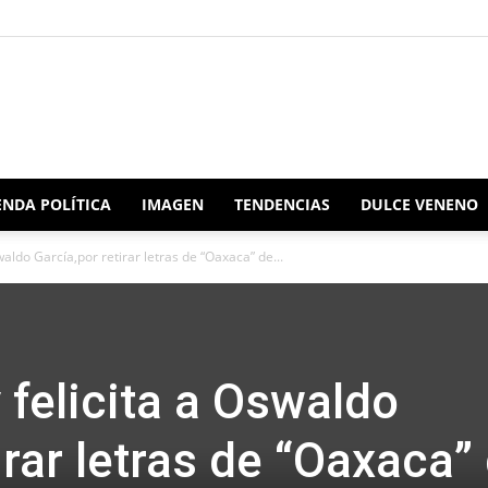
Redacción
NDA POLÍTICA
IMAGEN
TENDENCIAS
DULCE VENENO
waldo García,por retirar letras de “Oaxaca” de...
Oaxaca
 felicita a Oswaldo
irar letras de “Oaxaca”