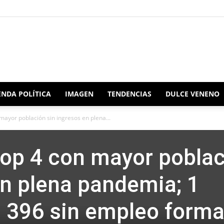
Redacción
NDA POLÍTICA
IMAGEN
TENDENCIAS
DULCE VENENO
mayor población sin ingresos en plena...
Oaxaca
top 4 con mayor pobla
en plena pandemia; 1
l 396 sin empleo forma