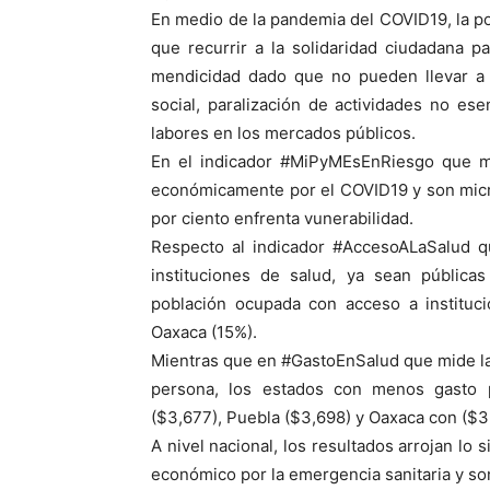
En medio de la pandemia del COVID19, la po
que recurrir a la solidaridad ciudadana p
mendicidad dado que no pueden llevar a c
social, paralización de actividades no ese
labores en los mercados públicos.
En el indicador #MiPyMEsEnRiesgo que m
económicamente por el COVID19 y son micr
por ciento enfrenta vunerabilidad.
Respecto al indicador #AccesoALaSalud q
instituciones de salud, ya sean pública
población ocupada con acceso a instituc
Oaxaca (15%).
Mientras que en #GastoEnSalud que mide la
persona, los estados con menos gasto 
($3,677), Puebla ($3,698) y Oaxaca con ($3
A nivel nacional, los resultados arrojan lo
económico por la emergencia sanitaria y s