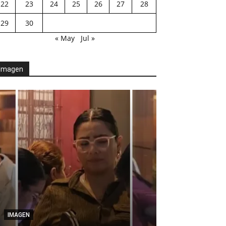
22
23
24
25
26
27
28
29
30
« May
Jul »
Imagen
AGENDA POLÍTICA
Desde el Legis
IMAGEN
modernización