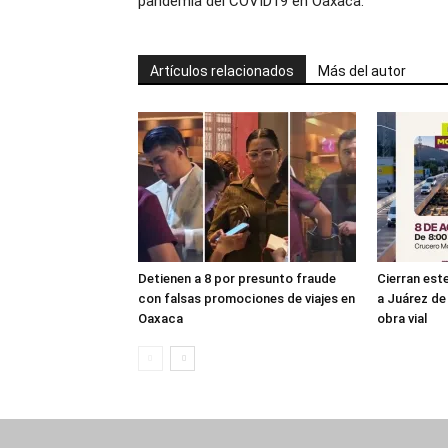
pandemia del COVID19 en Oaxaca.
Artículos relacionados
Más del autor
Detienen a 8 por presunto fraude
Cierran es
con falsas promociones de viajes en
a Juárez de 
Oaxaca
obra vial