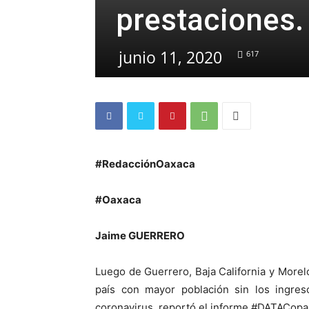
prestaciones.
junio 11, 2020
617
#RedacciónOaxaca
#Oaxaca
Jaime GUERRERO
Luego de Guerrero, Baja California y Morel
país con mayor población sin los ingre
coronavirus, reportó el informe #DATACop