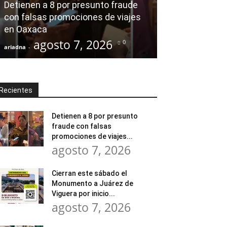
Detienen a 8 por presunto fraude
Tratamiento d
con falsas promociones de viajes
en Huajuapan 
en Oaxaca
transformar l
agosto 7, 2026
agost
0
ariadna
-
ariadna
-
Recientes
Detienen a 8 por presunto
fraude con falsas
promociones de viajes...
agosto 7, 2026
Cierran este sábado el
Monumento a Juárez de
Viguera por inicio...
agosto 7, 2026