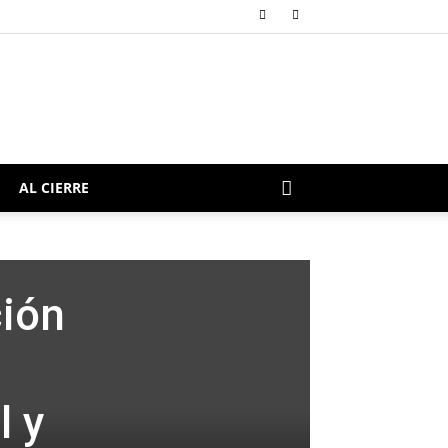
AL CIERRE
ción
l y