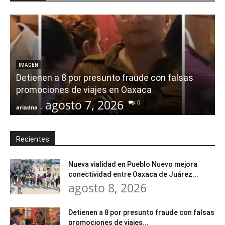
IMAGEN
Detienen a 8 por presunto fraude con falsas
promociones de viajes en Oaxaca
agosto 7, 2026
0
ariadna
-
a
Recientes
Nueva vialidad en Pueblo Nuevo mejora
conectividad entre Oaxaca de Juárez...
agosto 8, 2026
Detienen a 8 por presunto fraude con falsas
promociones de viajes...