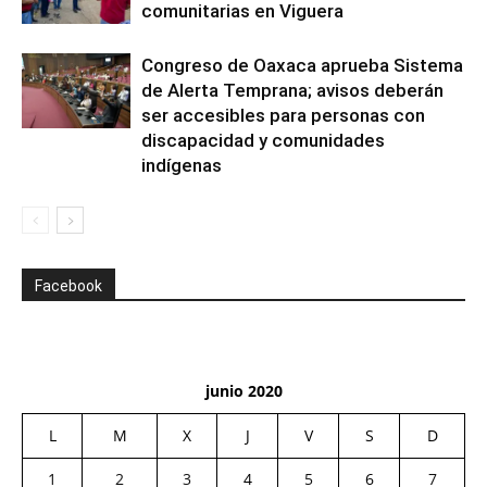
comunitarias en Viguera
Congreso de Oaxaca aprueba Sistema
de Alerta Temprana; avisos deberán
ser accesibles para personas con
discapacidad y comunidades
indígenas
Facebook
junio 2020
L
M
X
J
V
S
D
1
2
3
4
5
6
7