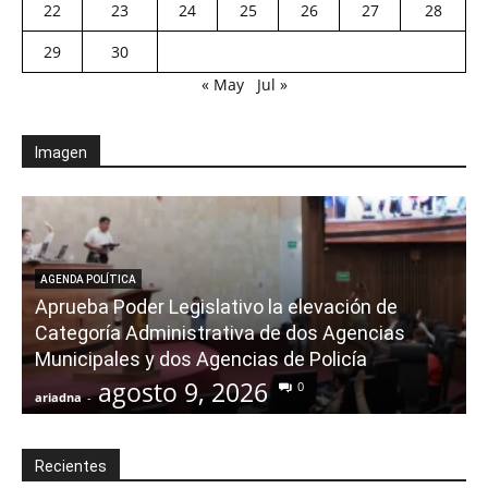
22
23
24
25
26
27
28
29
30
« May
Jul »
Imagen
AGENDA POLÍTICA
Aprueba Poder Legislativo la elevación de
Categoría Administrativa de dos Agencias
Municipales y dos Agencias de Policía
agosto 9, 2026
0
ariadna
-
a
Recientes