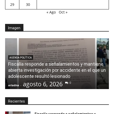
29
30
« Ago
Oct »
Imagen
AGENDA POLÍTICA
Fiscalía responde a señalamientos y mantiene
abierta investigación por accidente en el que un
adolescente resultó lesionado
agosto 6, 2026
0
ariadna
-
a
Recientes