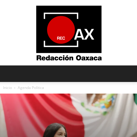
Redacción
Inicio
Agenda Política
Oaxaca