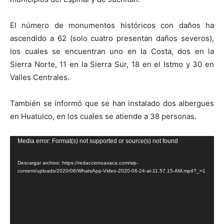
El número de monumentos históricos con daños ha
ascendido a 62 (solo cuatro presentan daños severos),
los cuales se encuentran uno en la Costa, dos en la
Sierra Norte, 11 en la Sierra Sur, 18 en el Istmo y 30 en
Valles Centrales.
También se informó que se han instalado dos albergues
en Huatulco, en los cuales se atiende a 38 personas.
Reproductor
Media error: Format(s) not supported or source(s) not found
de
Descargar archivo: https://redaccionoaxaca.com/wp-
vídeo
content/uploads/2020/06/WhatsApp-Video-2020-06-24-at-11.57.15-AM.mp4?_=1