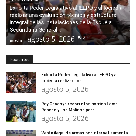
AGENDA POLÍTICA
Exhorta Poder Legislativo al IEEPO y al Iocied a
realizar una evaluación técnica y estructural
integral de las instalaciones de la Escuela
Secundaria General...
agosto 5, 2026
0
ariadna
-
a
Recientes
Exhorta Poder Legislativo al IEEPO y al
Iocied a realizar una...
agosto 5, 2026
Ray Chagoya recorre los barrios Loma
Rancho y Los Molinos para...
agosto 5, 2026
Venta ilegal de armas por internet aumenta