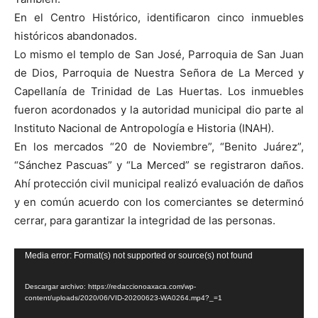
En el Centro Histórico, identificaron cinco inmuebles
históricos abandonados.
Lo mismo el templo de San José, Parroquia de San Juan
de Dios, Parroquia de Nuestra Señora de La Merced y
Capellanía de Trinidad de Las Huertas. Los inmuebles
fueron acordonados y la autoridad municipal dio parte al
Instituto Nacional de Antropología e Historia (INAH).
En los mercados “20 de Noviembre”, “Benito Juárez”,
“Sánchez Pascuas” y “La Merced” se registraron daños.
Ahí protección civil municipal realizó evaluación de daños
y en común acuerdo con los comerciantes se determinó
cerrar, para garantizar la integridad de las personas.
Reproductor
Media error: Format(s) not supported or source(s) not found
de
Descargar archivo: https://redaccionoaxaca.com/wp-
vídeo
content/uploads/2020/06/VID-20200623-WA0264.mp4?_=1