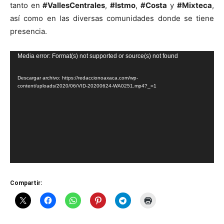
tanto en
#VallesCentrales
,
#Istmo
,
#Costa
y
#Mixteca
,
así como en las diversas comunidades donde se tiene
presencia.
Reproductor
Media error: Format(s) not supported or source(s) not found
de
Descargar archivo: https://redaccionoaxaca.com/wp-
vídeo
content/uploads/2020/06/VID-20200624-WA0251.mp4?_=1
Compartir: