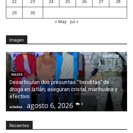
22
23
24
25
26
27
28
29
30
« May
Jul »
Imagen
E
IMAGEN
Desarticulan dos presuntas “tienditas” de
r
droga en Ixtlán; aseguran cristal, marihu4na y
i
efectivo
agosto 6, 2026
0
ariadna
-
a
Recientes